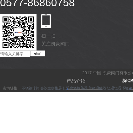
0577-86860758
07-18
2026
扫一扫
关注凯豪阀门
2017 中国·凯豪阀门有限
浙ICP
产品介绍
友情链接：
不锈钢球阀
会议室拼接屏
低温水浴振荡器
单极滑触线
恒温恒湿环境箱
不锈钢球阀
截止阀
不锈钢闸阀
止回阀