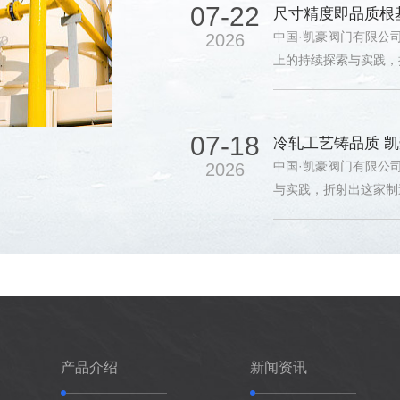
在该领域的务实探索与
07-18
冷轧工艺铸品质 
中国·凯豪阀门有限公
2026
与实践，折射出这家制
阀、闸阀、截止阀等不
用。本文从冷轧工艺的
域的务实探索与稳步发
07-14
凯豪不锈钢阀门以
在核工业装备国产化持
2026
温高压及辐照条件下保
托不锈钢阀门制造领域
核工业辐射环境下的流
产品介绍
新闻资讯