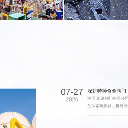
企业文化
企业风采
07-27
深耕特种合金阀门
中国·凯豪阀门有限公
2026
的探索与实践，折射出
温州经济技术开发区，
质涵盖不锈钢、双相不
获得应用。本文从特种
07-22
尺寸精度即品质根
在该领域的务实探索与
中国·凯豪阀门有限公
2026
上的持续探索与实践，
球阀、截止阀、闸阀、
获得应用。本文从尺寸