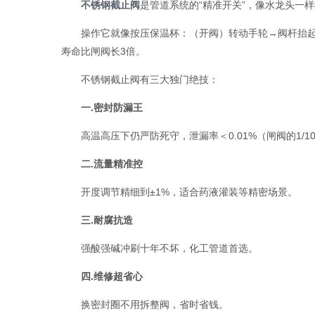
不锈钢截止阀
是管道系统的“精准开关”‌，像水龙头
操作它就像按压保温杯：（开阀）转动手轮→阀杆抬起
寿命比闸阀长3倍‌。
不锈钢截止阀有三大独门绝技：
一.‌密封防漏王
高温高压下仍严防死守，泄漏率＜0.01%（闸阀的1/10
二.‌‌流量精准控
开度调节精细到±1%，适合药液灌装等精密场景‌。
三.耐腐抗造
强酸强碱冲刷十年不坏，化工管道首选‌。
四.‌维修超省心
换密封圈不用拆整阀，省时省钱‌。