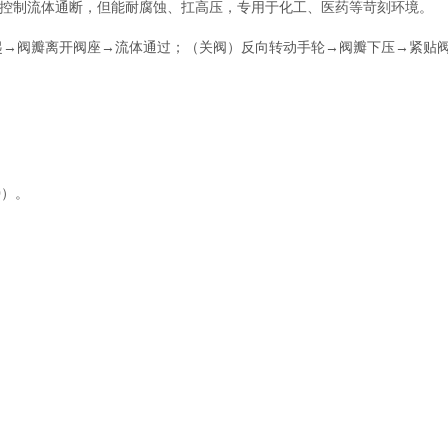
一样控制流体通断，但能耐腐蚀、扛高压，专用于化工、医药等苛刻环境。
→阀瓣离开阀座→流体通过；（‌关阀）反向转动手轮→阀瓣下压→紧贴阀
）‌。