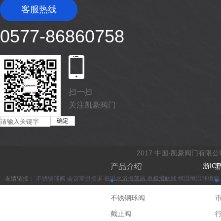
客服热线
0577-86860758
扫一扫
关注凯豪阀门
2017 中国·凯豪阀门有限
浙ICP
产品介绍
友情链接：
不锈钢球阀
会议室拼接屏
低温水浴振荡器
单极滑触线
恒温恒湿环境箱
不锈钢球阀
截止阀